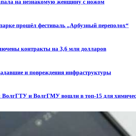
напала на незнакомую женщину с ножом
 парке прошёл фестиваль „Арбузный переполох“
лючены контракты на 3,6 млн долларов
традавшие и повреждения инфраструктуры
а: ВолгГТУ и ВолгГМУ вошли в топ‑15 для химиче
конкурс на ремонт моста через Волго‑Донской суд