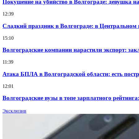
Покушение на убийство в Волгограде: девушка 
12:39
Сладкий праздник в Волгограде: в Центральном
15:10
Волгоградские компании нарастили экспорт: зак
11:39
Атака БПЛА в Волгоградской области: есть пос
12:01
Волгоградские вузы в топе зарплатного рейтинг
18:39
Эксклюзив
В Красноармейском районе Волгограда стартует 
Все новости