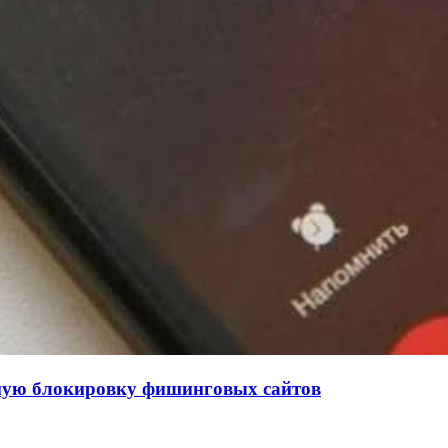
нную блокировку фишинговых сайтов