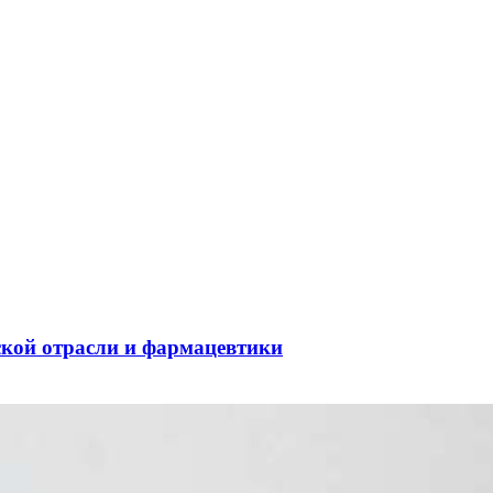
ской отрасли и фармацевтики
оходный канал