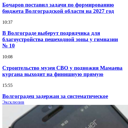
Бочаров поставил задачи по формированию
бюджета Волгоградской области на 2027 год
10:37
В Волгограде выберут подрядчика для
благоустройства пешеходной зоны у гимназии
№ 10
10:08
Строительство музея СВО у подножия Мамаева
кургана выходит на финишную прямую
15:55
Волгоградец задержан за систематическое
распространение фейков о ВС РФ
Эксклюзив
15:01
334 учреждения под контролем: в Волгограде