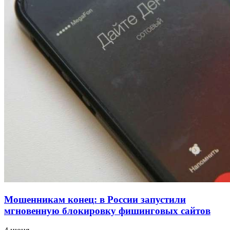
проверяют готовность школ и детсадов к
учебному году
13:47
Покушение на убийство в Волгограде: девушка
напала на незнакомую женщину с ножом
12:39
Сладкий праздник в Волгограде: в Центральном
парке прошёл фестиваль „Арбузный переполох“
Все новости
Мошенникам конец: в России запустили
мгновенную блокировку фишинговых сайтов