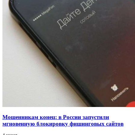
напала на незнакомую женщину с ножом
12:39
Сладкий праздник в Волгограде: в Центральном
парке прошёл фестиваль „Арбузный переполох“
15:10
Волгоградские компании нарастили экспорт:
заключены контракты на 3,6 млн долларов
Все новости
Мошенникам конец: в России запустили
мгновенную блокировку фишинговых сайтов