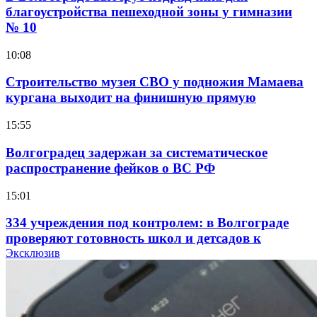
благоустройства пешеходной зоны у гимназии
№ 10
10:08
Строительство музея СВО у подножия Мамаева
кургана выходит на финишную прямую
15:55
Волгоградец задержан за систематическое
распространение фейков о ВС РФ
15:01
334 учреждения под контролем: в Волгограде
проверяют готовность школ и детсадов к
учебному году
Эксклюзив
13:47
Покушение на убийство в Волгограде: девушка