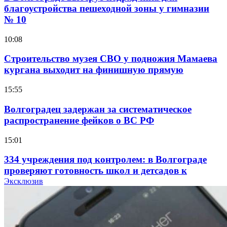
благоустройства пешеходной зоны у гимназии
№ 10
10:08
Строительство музея СВО у подножия Мамаева
кургана выходит на финишную прямую
15:55
Волгоградец задержан за систематическое
распространение фейков о ВС РФ
15:01
334 учреждения под контролем: в Волгограде
проверяют готовность школ и детсадов к
учебному году
Эксклюзив
13:47
Покушение на убийство в Волгограде: девушка