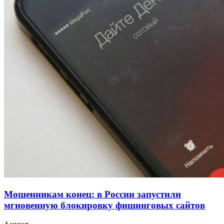
напала на незнакомую женщину с ножом
12:39
Сладкий праздник в Волгограде: в Центральном
парке прошёл фестиваль „Арбузный переполох“
15:10
Волгоградские компании нарастили экспорт:
заключены контракты на 3,6 млн долларов
Все новости
Мошенникам конец: в России запустили
мгновенную блокировку фишинговых сайтов