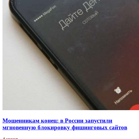
напала на незнакомую женщину с ножом
12:39
Сладкий праздник в Волгограде: в Центральном
парке прошёл фестиваль „Арбузный переполох“
15:10
Волгоградские компании нарастили экспорт:
заключены контракты на 3,6 млн долларов
Все новости
Мошенникам конец: в России запустили
мгновенную блокировку фишинговых сайтов