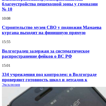
благоустройства пешеходной зоны у гимназии
№ 10
10:08
Строительство музея СВО у подножия Мамаева
кургана выходит на финишную прямую
15:55
Волгоградец задержан за систематическое
распространение фейков о ВС РФ
15:01
334 учреждения под контролем: в Волгограде
проверяют готовность школ и детсадов к
учебному году
Эксклюзив
13:47
Покушение на убийство в Волгограде: девушка