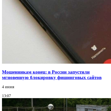
парке прошёл фестиваль „Арбузный переполох“
15:10
Волгоградские компании нарастили экспорт:
заключены контракты на 3,6 млн долларов
Все новости
Мошенникам конец: в России запустили
мгновенную блокировку фишинговых сайтов
4 июня
13:07