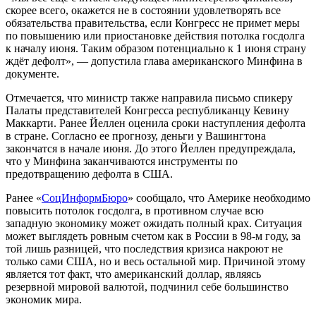
скорее всего, окажется не в состоянии удовлетворять все
обязательства правительства, если Конгресс не примет меры
по повышению или приостановке действия потолка госдолга
к началу июня. Таким образом потенциально к 1 июня страну
ждёт дефолт», — допустила глава американского Минфина в
документе.
Отмечается, что министр также направила письмо спикеру
Палаты представителей Конгресса республиканцу Кевину
Маккарти. Ранее Йеллен оценила сроки наступления дефолта
в стране. Согласно ее прогнозу, деньги у Вашингтона
закончатся в начале июня. До этого Йеллен предупреждала,
что у Минфина заканчиваются инструменты по
предотвращению дефолта в США.
Ранее «
СоцИнформБюро
» сообщало, что Америке необходимо
повысить потолок госдолга, в противном случае всю
западную экономику может ожидать полный крах. Ситуация
может выглядеть ровным счетом как в России в 98-м году, за
той лишь разницей, что последствия кризиса накроют не
только сами США, но и весь остальной мир. Причиной этому
является тот факт, что американский доллар, являясь
резервной мировой валютой, подчинил себе большинство
экономик мира.