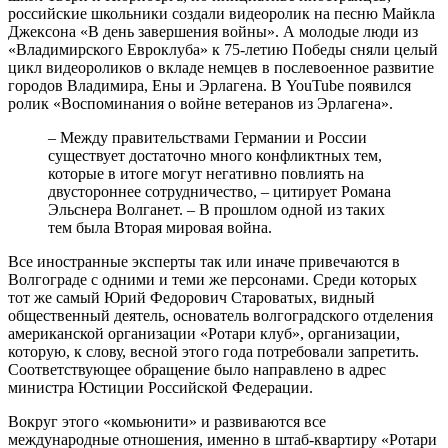
российские школьники создали видеоролик на песню Майкла
Джексона «В день завершения войны». А молодые люди из
«Владимирского Евроклуба» к 75-летию Победы сняли целый
цикл видеороликов о вкладе немцев в послевоенное развитие
городов Владимира, Ены и Эрлагена. В YouTube появился
ролик «Воспоминания о войне ветеранов из Эрлагена».
– Между правительствами Германии и России
существует достаточно много конфликтных тем,
которые в итоге могут негативно повлиять на
двустороннее сотрудничество, – цитирует Романа
Эльснера Волганет. – В прошлом одной из таких
тем была Вторая мировая война.
Все иностранные эксперты так или иначе привечаются в
Волгограде с одними и теми же персонами. Среди которых
тот же самый Юрий Федорович Староватых, видный
общественный деятель, основатель волгоградского отделения
американской организации «Ротари клуб», организации,
которую, к слову, весной этого года потребовали запретить.
Соответствующее обращение было направлено в адрес
министра Юстиции Российской Федерации.
Вокруг этого «комьюнити» и развиваются все
международные отношения, именно в штаб-квартиру «Ротари