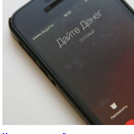
13:47
Покушение на убийство в Волгограде: девушка
напала на незнакомую женщину с ножом
12:39
Сладкий праздник в Волгограде: в Центральном
парке прошёл фестиваль „Арбузный переполох“
15:10
Волгоградские компании нарастили экспорт:
заключены контракты на 3,6 млн долларов
Все новости