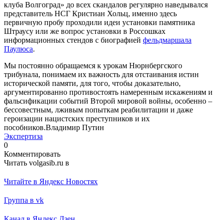
клуба Волгоград» до всех скандалов регулярно наведывался
представитель НСГ Кристиан Хольц, именно здесь
первичную пробу проходили идеи установки памятника
Штраусу или же вопрос установки в Россошках
информационных стендов с биографией
фельдмаршала
Паулюса
.
Мы постоянно обращаемся к урокам Нюрнбергского
трибунала, понимаем их важность для отстаивания истин
исторической памяти, для того, чтобы доказательно,
аргументированно противостоять намеренным искажениям и
фальсификации событий Второй мировой войны, особенно –
бессовестным, лживым попыткам реабилитации и даже
героизации нацистских преступников и их
пособников.
Владимир Путин
Экспертиза
0
Комментировать
Читать volgasib.ru в
Читайте в Яндекс Новостях
Группа в vk
Канал в Яндекс Дзен