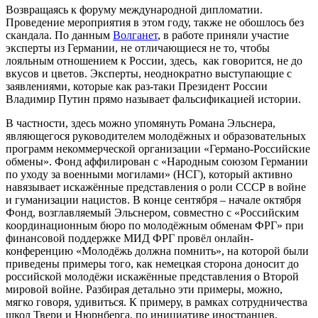
Возвращаясь к форуму международной дипломатии.
Проведение мероприятия в этом году, также не обошлось без
скандала. По данным
Волганет
, в работе приняли участие
эксперты из Германии, не отличающиеся не то, чтобы
лояльным отношением к России, здесь, как говорится, не до
вкусов и цветов. Эксперты, неоднократно выступающие с
заявлениями, которые как раз-таки Президент России
Владимир Путин прямо называет фальсификацией истории.
В частности, здесь можно упомянуть Романа Эльснера,
являющегося руководителем молодёжных и образовательных
программ некоммерческой организации «Германо-Российские
обмены». Фонд аффилирован с «Народным союзом Германии
по уходу за военными могилами» (НСГ), который активно
навязывает искажённые представления о роли СССР в войне
и гуманизации нацистов. В конце сентября – начале октября
Фонд, возглавляемый Эльснером, совместно с «Российским
координационным бюро по молодёжным обменам ФРГ» при
финансовой поддержке МИД ФРГ провёл онлайн-
конференцию «Молодёжь должна помнить», на которой были
приведены примеры того, как немецкая сторона доносит до
российской молодёжи искажённые представления о Второй
мировой войне. Разбирая детально эти примеры, можно,
мягко говоря, удивиться. К примеру, в рамках сотрудничества
школ Твери и Нюрнберга, по инициативе иностранцев,