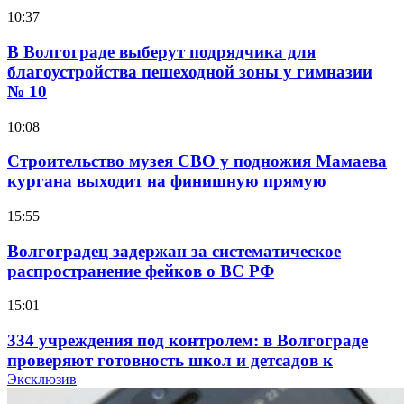
10:37
В Волгограде выберут подрядчика для
благоустройства пешеходной зоны у гимназии
№ 10
10:08
Строительство музея СВО у подножия Мамаева
кургана выходит на финишную прямую
15:55
Волгоградец задержан за систематическое
распространение фейков о ВС РФ
15:01
334 учреждения под контролем: в Волгограде
проверяют готовность школ и детсадов к
учебному году
Эксклюзив