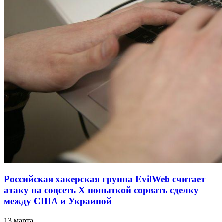
Российская хакерская группа EvilWeb считает
атаку на соцсеть Х попыткой сорвать сделку
между США и Украиной
13 марта