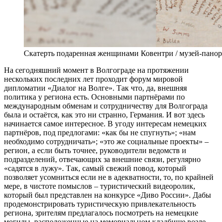
Скатерть подаренная женщинами Ковентри / музей-панор
На сегодняшний момент в Волгограде на протяжении
нескольких последних лет проходит форум мировой
дипломатии «Диалог на Волге». Так что, да, внешняя
политика у региона есть. Основными партнёрами по
международным обменам и сотрудничеству для Волгограда
была и остаётся, как это ни странно, Германия. И вот здесь
начинается самое интересное. В угоду интересам немецких
партнёров, под предлогами: «как бы не спугнуть»; «нам
необходимо сотрудничать»; «это же социальные проекты» –
регион, а если быть точнее, руководители ведомств и
подразделений, отвечающих за внешние связи, регулярно
«садятся в лужу». Так, самый свежий повод, который
позволяет усомниться если не в адекватности, то, по крайней
мере, в чистоте помыслов – туристический видеоролик,
который был представлен на конкурсе «Диво России». Дабы
продемонстрировать туристическую привлекательность
региона, зрителям предлагалось посмотреть на немецкие
могилы, расположенные на мемориальном кладбище возле