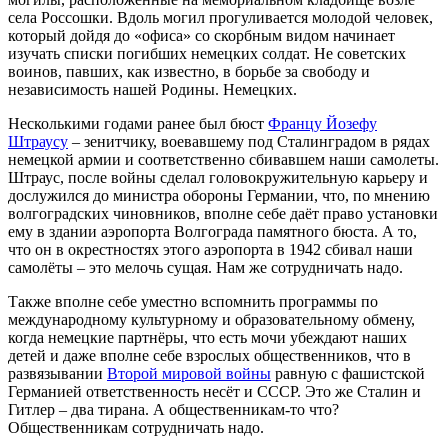
села Россошки. Вдоль могил прогуливается молодой человек,
который дойдя до «офиса» со скорбным видом начинает
изучать списки погибших немецких солдат. Не советских
воинов, павших, как известно, в борьбе за свободу и
независимость нашей Родины. Немецких.
Несколькими годами ранее был бюст
Францу Йозефу
Штраусу
– зенитчику, воевавшему под Сталинградом в рядах
немецкой армии и соответственно сбивавшем наши самолеты.
Штраус, после войны сделал головокружительную карьеру и
дослужился до министра обороны Германии, что, по мнению
волгоградских чиновников, вполне себе даёт право установки
ему в здании аэропорта Волгограда памятного бюста. А то,
что он в окрестностях этого аэропорта в 1942 сбивал наши
самолёты – это мелочь сущая. Нам же сотрудничать надо.
Также вполне себе уместно вспомнить программы по
международному культурному и образовательному обмену,
когда немецкие партнёры, что есть мочи убеждают наших
детей и даже вполне себе взрослых общественников, что в
развязывании
Второй мировой войны
равную с фашистской
Германией ответственность несёт и СССР. Это же Сталин и
Гитлер – два тирана. А общественникам-то что?
Общественникам сотрудничать надо.