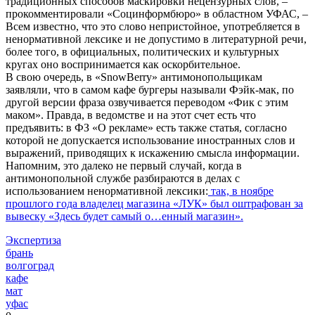
традиционных способов маскировки нецензурных слов, –
прокомментировали «Социнформбюро» в областном УФАС, –
Всем известно, что это слово непристойное, употребляется в
ненормативной лексике и не допустимо в литературной речи,
более того, в официальных, политических и культурных
кругах оно воспринимается как оскорбительное.
В свою очередь, в «SnowBerry» антимонопольщикам
заявляли, что в самом кафе бургеры называли Фэйк-мак, по
другой версии фраза озвучивается переводом «Фик с этим
маком». Правда, в ведомстве и на этот счет есть что
предъявить: в ФЗ «О рекламе» есть также статья, согласно
которой не допускается использование иностранных слов и
выражений, приводящих к искажению смысла информации.
Напомним, это далеко не первый случай, когда в
антимонопольной службе разбираются в делах с
использованием ненормативной лексики:
так, в ноябре
прошлого года владелец магазина «ЛУК» был оштрафован за
вывеску «Здесь будет самый о…енный магазин».
Экспертиза
брань
волгоград
кафе
мат
уфас