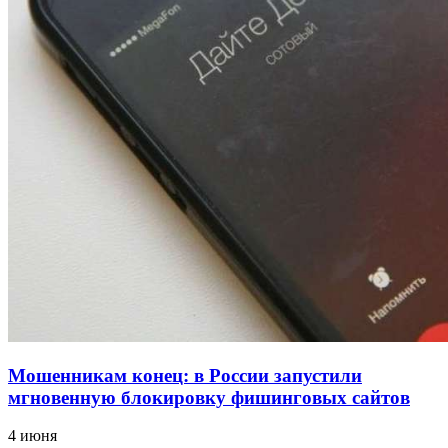
12:39
Сладкий праздник в Волгограде: в Центральном
парке прошёл фестиваль „Арбузный переполох“
15:10
Волгоградские компании нарастили экспорт:
заключены контракты на 3,6 млн долларов
Все новости
Мошенникам конец: в России запустили
мгновенную блокировку фишинговых сайтов
4 июня