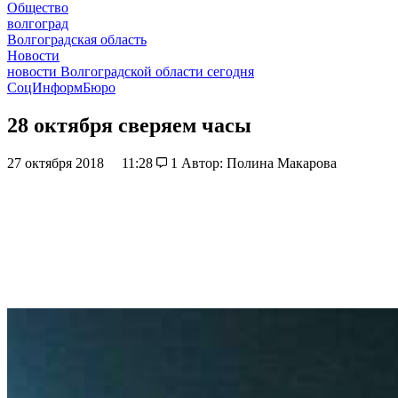
Общество
волгоград
Волгоградская область
Новости
новости Волгоградской области сегодня
СоцИнформБюро
28 октября сверяем часы
27 октября 2018
11:28
1
Автор: Полина Макарова