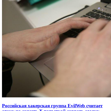
Российская хакерская группа EvilWeb считает