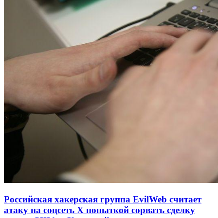
Российская хакерская группа EvilWeb считает
атаку на соцсеть Х попыткой сорвать сделку