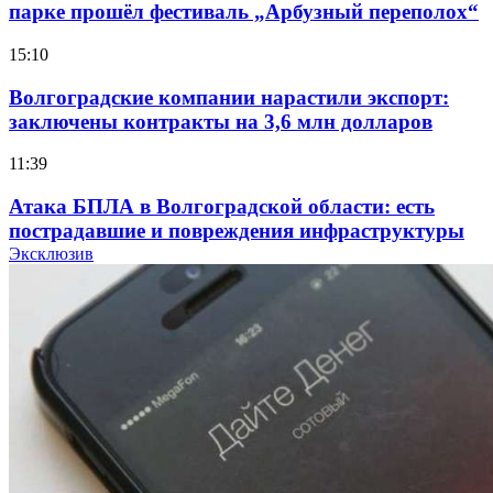
парке прошёл фестиваль „Арбузный переполох“
15:10
Волгоградские компании нарастили экспорт:
заключены контракты на 3,6 млн долларов
11:39
Атака БПЛА в Волгоградской области: есть
пострадавшие и повреждения инфраструктуры
Эксклюзив
12:01
Волгоградские вузы в топе зарплатного
рейтинга: ВолгГТУ и ВолгГМУ вошли в топ‑15
для химической отрасли и фармацевтики
18:39
В Красноармейском районе Волгограда стартует
конкурс на ремонт моста через Волго‑Донской