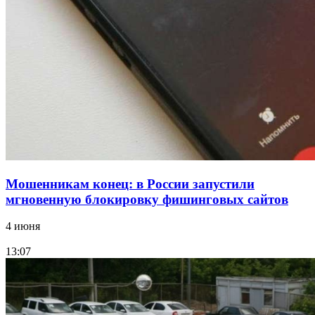
судоходный канал
12:28
Фестиваль #ТриЧетыре в Волгограде пройдёт
11–13 сентября в рамках Года единства народов
России
Все новости
Мошенникам конец: в России запустили
мгновенную блокировку фишинговых сайтов
4 июня
13:07