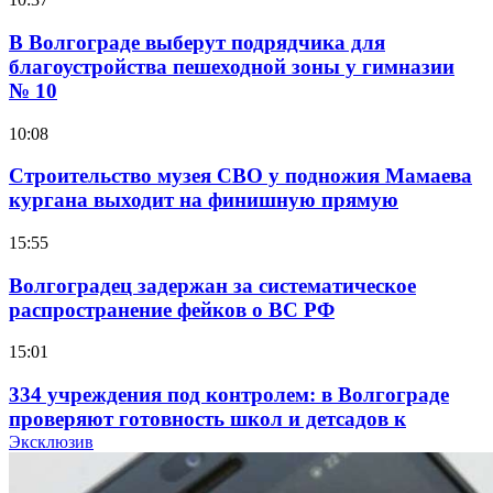
В Волгограде выберут подрядчика для
благоустройства пешеходной зоны у гимназии
№ 10
10:08
Строительство музея СВО у подножия Мамаева
кургана выходит на финишную прямую
15:55
Волгоградец задержан за систематическое
распространение фейков о ВС РФ
15:01
334 учреждения под контролем: в Волгограде
проверяют готовность школ и детсадов к
учебному году
Эксклюзив
13:47