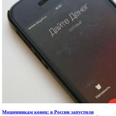
Покушение на убийство в Волгограде: девушка
напала на незнакомую женщину с ножом
12:39
Сладкий праздник в Волгограде: в Центральном
парке прошёл фестиваль „Арбузный переполох“
15:10
Волгоградские компании нарастили экспорт:
заключены контракты на 3,6 млн долларов
Все новости
Мошенникам конец: в России запустили