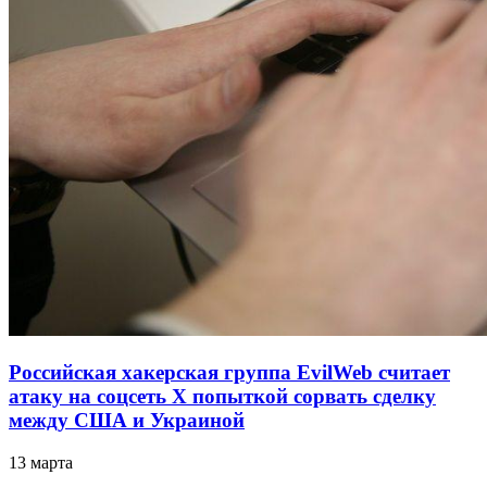
Российская хакерская группа EvilWeb считает
атаку на соцсеть Х попыткой сорвать сделку
между США и Украиной
13 марта