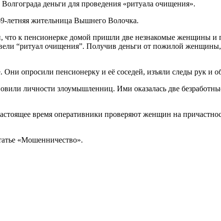
Волгограда деньги для проведения «ритуала очищения».
9-летняя жительница Вышнего Волочка.
, что к пенсионерке домой пришли две незнакомые женщины и п
вели “ритуал очищения”. Получив деньги от пожилой женщины, 
 Они опросили пенсионерку и её соседей, изъяли следы рук и о
новили личности злоумышленниц. Ими оказалась две безработн
 настоящее время оперативники проверяют женщин на причастно
татье «Мошенничество».