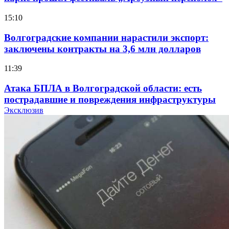
15:10
Волгоградские компании нарастили экспорт:
заключены контракты на 3,6 млн долларов
11:39
Атака БПЛА в Волгоградской области: есть
пострадавшие и повреждения инфраструктуры
Эксклюзив
12:01
Волгоградские вузы в топе зарплатного
рейтинга: ВолгГТУ и ВолгГМУ вошли в топ‑15
для химической отрасли и фармацевтики
18:39
В Красноармейском районе Волгограда стартует
конкурс на ремонт моста через Волго‑Донской
судоходный канал