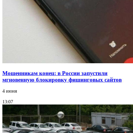
12:28
Фестиваль #ТриЧетыре в Волгограде пройдёт
11–13 сентября в рамках Года единства народов
России
Все новости
Мошенникам конец: в России запустили
мгновенную блокировку фишинговых сайтов
4 июня
13:07