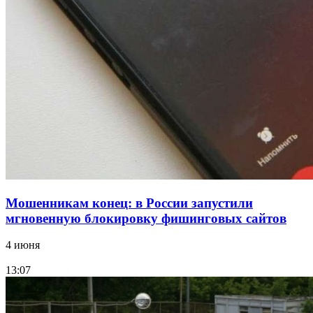
парке прошёл фестиваль „Арбузный переполох“
15:10
Волгоградские компании нарастили экспорт:
заключены контракты на 3,6 млн долларов
Все новости
Мошенникам конец: в России запустили
мгновенную блокировку фишинговых сайтов
4 июня
13:07