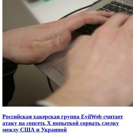
Российская хакерская группа EvilWeb считает
атаку на соцсеть Х попыткой сорвать сделку
между США и Украиной