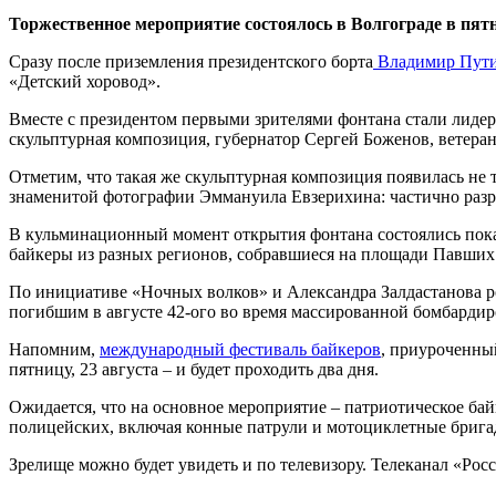
Торжественное мероприятие состоялось в Волгограде в пят
Сразу после приземления президентского борта
Владимир Пут
«Детский хоровод».
Вместе с президентом первыми зрителями фонтана стали лидер
скульптурная композиция, губернатор Сергей Боженов, ветер
Отметим, что такая же скульптурная композиция появилась не т
знаменитой фотографии Эммануила Евзерихина: частично раз
В кульминационный момент открытия фонтана состоялись пока
байкеры из разных регионов, собравшиеся на площади Павших
По инициативе «Ночных волков» и Александра Залдастанова ро
погибшим в августе 42-ого во время массированной бомбарди
Напомним,
международный фестиваль байкеров
, приуроченный
пятницу, 23 августа – и будет проходить два дня.
Ожидается, что на основное мероприятие – патриотическое бай
полицейских, включая конные патрули и мотоциклетные брига
Зрелище можно будет увидеть и по телевизору. Телеканал «Рос