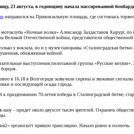
ницу, 23 августа, в годовщину начала массированной бомбар
ин
направился на Привокзальную площадь, где состоялась торже
 мотоклуба «Ночные волки» Александр Залдастанов Хирург, по 
аны Великой Отечественной войны, представители общественной
олько у вокзала, но и у музея панорамы «Сталинградская битва».
рушенная, обожженная войной.
зательные выступления пилотажной группы «Русские витязи». З
 борцов.
вно в 16.18 в Волгограде зазвучали сирены и звуковые сигналы
ровки и последующей осады города.
 к празднованию 70-летия победы в Сталинградской битве, стар
к-шоу – придет около двухсот тысяч зрителей. Охранять общест
ды.
сия2» организует прямую трансляцию. Начало ровно в полночь.