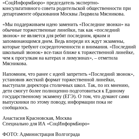
«СоцИнформБюро» председатель экспертно-
консультативного совета родительской общественности при
департаменте образования Москвы Людмила Мясникова.
«Мы поддерживаем идею заменить «Последние звонки» на
обычные торжественные линейки, так как «последний
звонок» не является для ребят последним, ярким и
запоминающимся днем. Ведь впереди их ждут экзамены,
которые требуют сосредоточенности и внимания. «Последний
школьный звонок» все-таки ближе к торжественной линейке,
чем к прогулкам на катерах и лимузинах», – отметила
Мясникова.
Напомним, что ранее с идеей запретить «Последний звонок»,
установив жесткий формат торжественной линейки,
выступали директора столичных школ. Так, по их мнению,
дети смогут более полноценно подготовиться к Единому
государственному экзамену (ЕГЭ). О том, что думают сами
выпускники по этому поводу, информации пока не
сообщалось.
Анастасия Красновская, Москва
Специально для ИА «СоцИнформБюро»
ФОТО: Администрация Волгограда