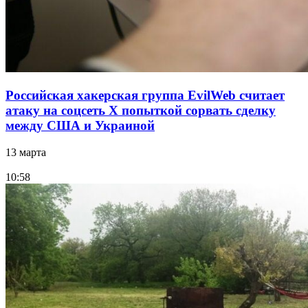
Российская хакерская группа EvilWeb считает
атаку на соцсеть Х попыткой сорвать сделку
между США и Украиной
13 марта
10:58