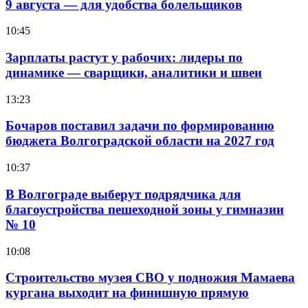
9 августа — для удобства болельщиков
10:45
Зарплаты растут у рабочих: лидеры по
динамике — сварщики, аналитики и швеи
13:23
Бочаров поставил задачи по формированию
бюджета Волгоградской области на 2027 год
10:37
В Волгограде выберут подрядчика для
благоустройства пешеходной зоны у гимназии
№ 10
10:08
Строительство музея СВО у подножия Мамаева
кургана выходит на финишную прямую