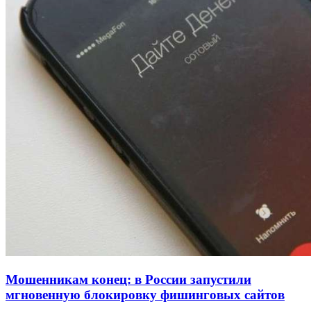
пострадавшие и повреждения инфраструктуры
12:01
Волгоградские вузы в топе зарплатного
рейтинга: ВолгГТУ и ВолгГМУ вошли в топ‑15
для химической отрасли и фармацевтики
18:39
В Красноармейском районе Волгограда стартует
конкурс на ремонт моста через Волго‑Донской
судоходный канал
Все новости
Мошенникам конец: в России запустили
мгновенную блокировку фишинговых сайтов