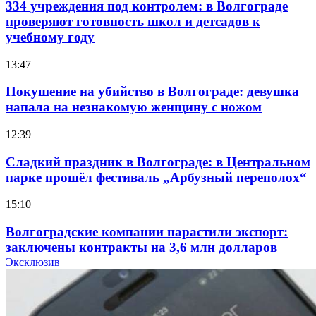
334 учреждения под контролем: в Волгограде
проверяют готовность школ и детсадов к
учебному году
13:47
Покушение на убийство в Волгограде: девушка
напала на незнакомую женщину с ножом
12:39
Сладкий праздник в Волгограде: в Центральном
парке прошёл фестиваль „Арбузный переполох“
15:10
Волгоградские компании нарастили экспорт:
заключены контракты на 3,6 млн долларов
Эксклюзив
11:39
Атака БПЛА в Волгоградской области: есть