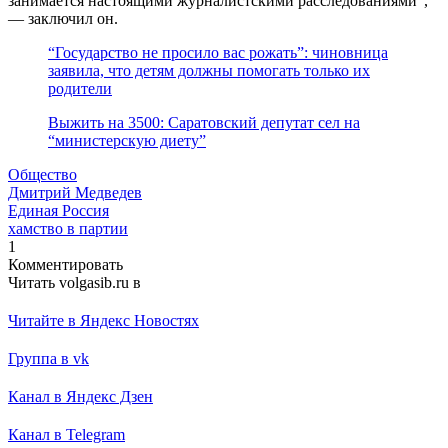
занимается настоящими журналистскими расследованиями”,
— заключил он.
“Государство не просило вас рожать”: чиновница
заявила, что детям должны помогать только их
родители
Выжить на 3500: Саратовский депутат сел на
“министерскую диету”
Общество
Дмитрий Медведев
Единая Россия
хамство в партии
1
Комментировать
Читать volgasib.ru в
Читайте в Яндекс Новостях
Группа в vk
Канал в Яндекс Дзен
Канал в Telegram