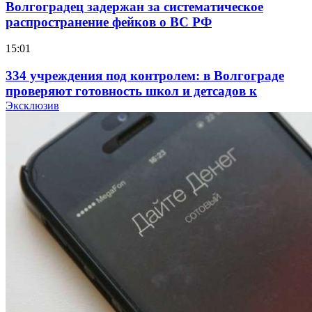
Волгоградец задержан за систематическое
распространение фейков о ВС РФ
15:01
334 учреждения под контролем: в Волгограде
проверяют готовность школ и детсадов к
учебному году
Эксклюзив
13:47
Покушение на убийство в Волгограде: девушка
напала на незнакомую женщину с ножом
12:39
Сладкий праздник в Волгограде: в Центральном
парке прошёл фестиваль „Арбузный переполох“
15:10
Волгоградские компании нарастили экспорт: