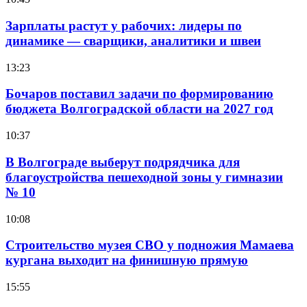
Зарплаты растут у рабочих: лидеры по
динамике — сварщики, аналитики и швеи
13:23
Бочаров поставил задачи по формированию
бюджета Волгоградской области на 2027 год
10:37
В Волгограде выберут подрядчика для
благоустройства пешеходной зоны у гимназии
№ 10
10:08
Строительство музея СВО у подножия Мамаева
кургана выходит на финишную прямую
15:55