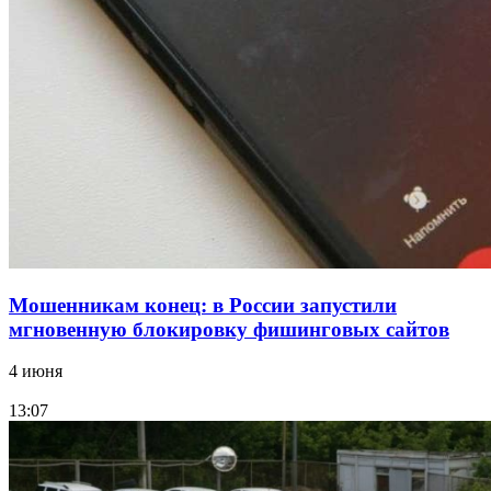
судоходный канал
12:28
Фестиваль #ТриЧетыре в Волгограде пройдёт
11–13 сентября в рамках Года единства народов
России
Все новости
Мошенникам конец: в России запустили
мгновенную блокировку фишинговых сайтов
4 июня
13:07