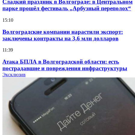
Сладкий праздник в Волгограде: в Центральном
парке прошёл фестиваль „Арбузный переполох“
15:10
Волгоградские компании нарастили экспорт:
заключены контракты на 3,6 млн долларов
11:39
Атака БПЛА в Волгоградской области: есть
пострадавшие и повреждения инфраструктуры
Эксклюзив
12:01
Волгоградские вузы в топе зарплатного
рейтинга: ВолгГТУ и ВолгГМУ вошли в топ‑15
для химической отрасли и фармацевтики
18:39
В Красноармейском районе Волгограда стартует
конкурс на ремонт моста через Волго‑Донской