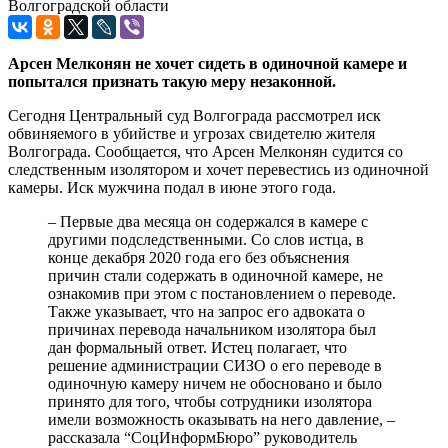
Волгоградской области
Арсен Мелконян не хочет сидеть в одиночной камере и
попытался признать такую меру незаконной.
Сегодня Центральный суд Волгограда рассмотрел иск
обвиняемого в убийстве и угрозах свидетелю жителя
Волгограда. Сообщается, что Арсен Мелконян судится со
следственным изолятором и хочет перевестись из одиночной
камеры. Иск мужчина подал в июне этого года.
– Первые два месяца он содержался в камере с
другими подследственными. Со слов истца, в
конце декабря 2020 года его без объяснения
причин стали содержать в одиночной камере, не
ознакомив при этом с постановлением о переводе.
Также указывает, что на запрос его адвоката о
причинах перевода начальником изолятора был
дан формальный ответ. Истец полагает, что
решение администрации СИЗО о его переводе в
одиночную камеру ничем не обосновано и было
принято для того, чтобы сотрудники изолятора
имели возможность оказывать на него давление, –
рассказала “СоцИнформБюро” руководитель