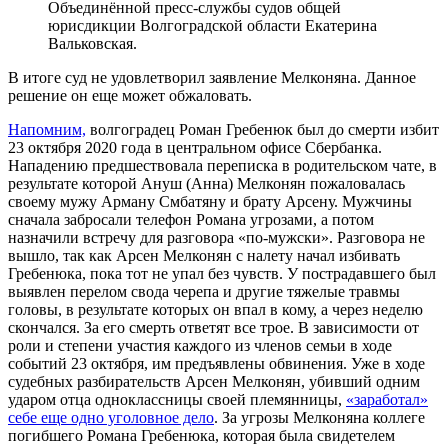
Объединённой пресс-службы судов общей
юрисдикции Волгоградской области Екатерина
Вальковская.
В итоге суд не удовлетворил заявление Мелконяна. Данное
решение он еще может обжаловать.
Напомним,
волгоградец Роман Гребенюк был до смерти избит
23 октября 2020 года в центральном офисе Сбербанка.
Нападению предшествовала переписка в родительском чате, в
результате которой Ануш (Анна) Мелконян пожаловалась
своему мужу Арману Смбатяну и брату Арсену. Мужчины
сначала забросали телефон Романа угрозами, а потом
назначили встречу для разговора «по-мужски». Разговора не
вышло, так как Арсен Мелконян с налету начал избивать
Гребенюка, пока тот не упал без чувств. У пострадавшего был
выявлен перелом свода черепа и другие тяжелые травмы
головы, в результате которых он впал в кому, а через неделю
скончался. За его смерть ответят все трое. В зависимости от
роли и степени участия каждого из членов семьи в ходе
событий 23 октября, им предъявлены обвинения. Уже в ходе
судебных разбирательств Арсен Мелконян, убивший одним
ударом отца одноклассницы своей племянницы,
«заработал»
себе еще одно уголовное дело
. За угрозы Мелконяна коллеге
погибшего Романа Гребенюка, которая была свидетелем