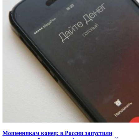
Атака БПЛА в Волгоградской области: есть
пострадавшие и повреждения инфраструктуры
12:01
Волгоградские вузы в топе зарплатного
рейтинга: ВолгГТУ и ВолгГМУ вошли в топ‑15
для химической отрасли и фармацевтики
18:39
В Красноармейском районе Волгограда стартует
конкурс на ремонт моста через Волго‑Донской
судоходный канал
Все новости
Мошенникам конец: в России запустили