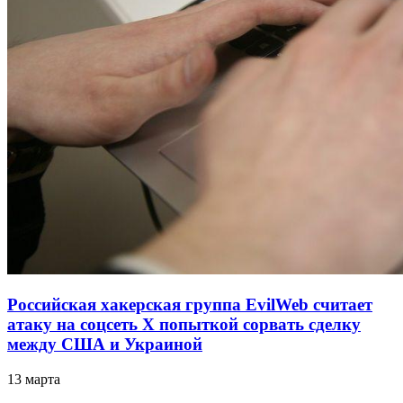
Российская хакерская группа EvilWeb считает
атаку на соцсеть Х попыткой сорвать сделку
между США и Украиной
13 марта