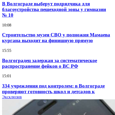
В Волгограде выберут подрядчика для
благоустройства пешеходной зоны у гимназии
№ 10
10:08
Строительство музея СВО у подножия Мамаева
кургана выходит на финишную прямую
15:55
Волгоградец задержан за систематическое
распространение фейков о ВС РФ
15:01
334 учреждения под контролем: в Волгограде
проверяют готовность школ и детсадов к
учебному году
Эксклюзив
13:47