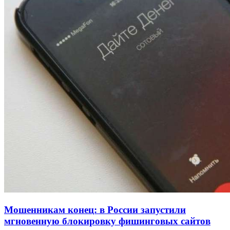
Покушение на убийство в Волгограде: девушка
напала на незнакомую женщину с ножом
12:39
Сладкий праздник в Волгограде: в Центральном
парке прошёл фестиваль „Арбузный переполох“
15:10
Волгоградские компании нарастили экспорт:
заключены контракты на 3,6 млн долларов
Все новости
Мошенникам конец: в России запустили
мгновенную блокировку фишинговых сайтов