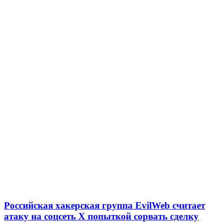
Российская хакерская группа EvilWeb считает
атаку на соцсеть Х попыткой сорвать сделку