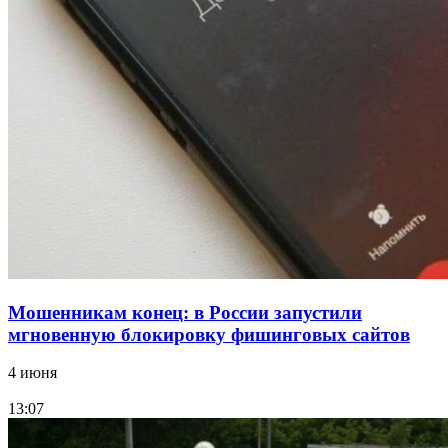
рейтинга: ВолгГТУ и ВолгГМУ вошли в топ‑15
для химической отрасли и фармацевтики
18:39
В Красноармейском районе Волгограда стартует
конкурс на ремонт моста через Волго‑Донской
судоходный канал
Все новости
Мошенникам конец: в России запустили
мгновенную блокировку фишинговых сайтов
4 июня
13:07