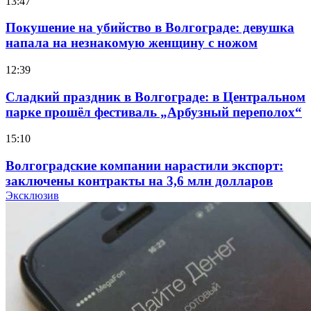
13:47
Покушение на убийство в Волгограде: девушка
напала на незнакомую женщину с ножом
12:39
Сладкий праздник в Волгограде: в Центральном
парке прошёл фестиваль „Арбузный переполох“
15:10
Волгоградские компании нарастили экспорт:
заключены контракты на 3,6 млн долларов
Эксклюзив
11:39
Атака БПЛА в Волгоградской области: есть
пострадавшие и повреждения инфраструктуры
12:01
Волгоградские вузы в топе зарплатного