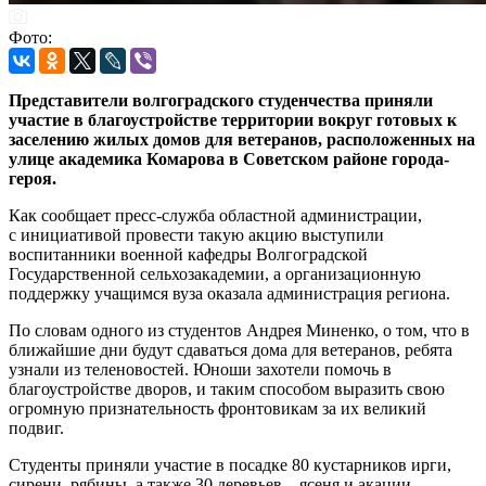
Фото:
Представители волгоградского студенчества приняли
участие в благоустройстве территории вокруг готовых к
заселению жилых домов для ветеранов, расположенных на
улице академика Комарова в Советском районе города-
героя.
Как сообщает пресс-служба областной администрации,
с инициативой провести такую акцию выступили
воспитанники военной кафедры Волгоградской
Государственной сельхозакадемии, а организационную
поддержку учащимся вуза оказала администрация региона.
По словам одного из студентов Андрея Миненко, о том, что в
ближайшие дни будут сдаваться дома для ветеранов, ребята
узнали из теленовостей. Юноши захотели помочь в
благоустройстве дворов, и таким способом выразить свою
огромную признательность фронтовикам за их великий
подвиг.
Студенты приняли участие в посадке 80 кустарников ирги,
сирени, рябины, а также 30 деревьев – ясеня и акации.