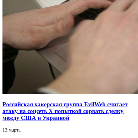
Российская хакерская группа EvilWeb считает
атаку на соцсеть Х попыткой сорвать сделку
между США и Украиной
13 марта