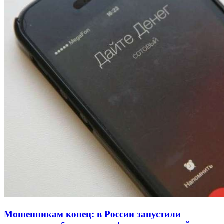
Волгоградские вузы в топе зарплатного
рейтинга: ВолгГТУ и ВолгГМУ вошли в топ‑15
для химической отрасли и фармацевтики
18:39
В Красноармейском районе Волгограда стартует
конкурс на ремонт моста через Волго‑Донской
судоходный канал
12:28
Фестиваль #ТриЧетыре в Волгограде пройдёт
11–13 сентября в рамках Года единства народов
России
Все новости
Мошенникам конец: в России запустили