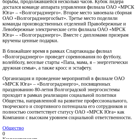
борьбы, продолжавшейся несколько часов. Кубок лидера
достался команде аппарата управления филиала ОАО «МРСК
Юга» – «Волгоградэнерго». Второе место завоевала сборная
ОАО «Волгоградэнергосбыт». Третье место поделили
команды производственных отделений Правобережные и
Левобережные электрические сети филиала ОАО «МРСК
Юга» – «Волгоградэнерго». Вместе с дипломами призерам
вручены ценные подарки.
В ближайшее время в рамках Спартакиады филиал
«Волгоградэнерго» проведет соревнования по футболу,
волейболу, веселые старты «Папа, мама, я – энергетически
дружная семья», а также кросс и эстафету.
Организация и проведение мероприятий в филиале ОАО
«МРСК Юга» – «Волгоградэнерго», посвященных
празднованию 80-летия Волгоградской энергосистемы
проходит в рамках реализации социальной политики
Общества, направленной на развитие профессионального,
творческого и спортивного потенциала его сотрудников и
полностью соответствует статусу ОАО «МРСК Юга» как
Компании с высоким уровнем социальной ответственности.
Общество
0