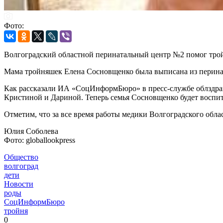
Фото:
Волгоградский областной перинатальный центр №2 помог тройн
Мама тройняшек Елена Сосновщенко была выписана из перинат
Как рассказали ИА «СоцИнформБюро» в пресс-службе облздрава
Кристиной и Дариной. Теперь семья Сосновщенко будет воспит
Отметим, что за все время работы медики Волгоградского обл
Юлия Соболева
Фото: globallookpress
Общество
волгоград
дети
Новости
роды
СоцИнформБюро
тройня
0