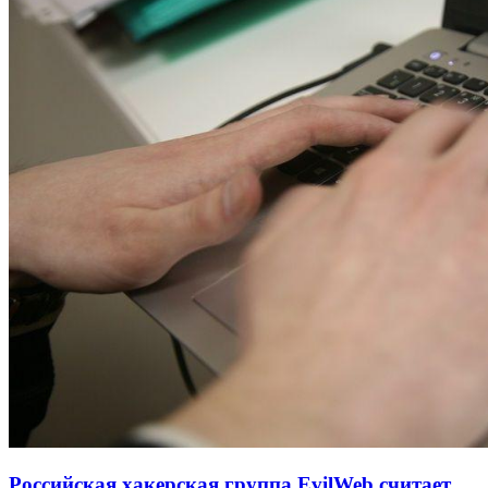
Российская хакерская группа EvilWeb считает