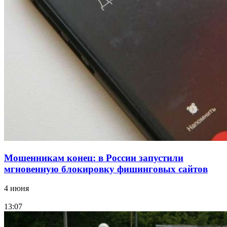
Сладкий праздник в Волгограде: в Центральном
парке прошёл фестиваль „Арбузный переполох“
15:10
Волгоградские компании нарастили экспорт:
заключены контракты на 3,6 млн долларов
Все новости
Мошенникам конец: в России запустили
мгновенную блокировку фишинговых сайтов
4 июня
13:07