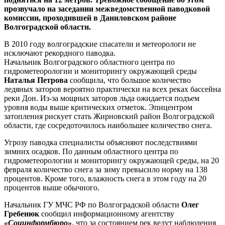
прозвучало на заседании межведомственной паводковой
комиссии, проходившей в Даниловском районе
Волгоградской области.
В 2010 году волгоградские спасатели и метеорологи не
исключают рекордного паводка.
Начальник Волгоградского областного центра по
гидрометеорологии и мониторингу окружающей среды
Наталья Петрова
сообщила, что большое количество
ледяных заторов вероятно практически на всех реках бассейна
реки Дон. Из-за мощных заторов льда ожидается подъем
уровня воды выше критических отметок. Эпицентром
затопления рискует стать Жирновский район Волгоградской
области, где сосредоточилось наибольшее количество снега.
Угрозу паводка специалисты объясняют последствиями
зимних осадков. По данным областного центра по
гидрометеорологии и мониторингу окружающей среды, на 20
февраля количество снега за зиму превысило норму на 138
процентов. Кроме того, влажность снега в этом году на 20
процентов выше обычного.
Начальник ГУ МЧС РФ по Волгоградской области
Олег
Гребенюк
сообщил информационному агентству
«Социнформбюро»
, что за состоянием рек ведут наблюдения