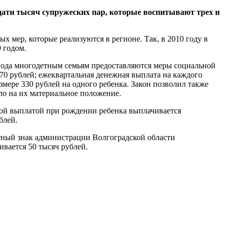
дцати тысяч супружеских пар, которые воспитывают трех и
 мер, которые реализуются в регионе. Так, в 2010 году в
 годом.
 года многодетным семьям предоставляются меры социальной
70 рублей; ежеквартальная денежная выплата на каждого
азмере 330 рублей на одного ребенка. Закон позволил также
ло на их материальное положение.
ьной выплатой при рождении ребенка выплачивается
блей.
тный знак администрации Волгоградской области
вается 50 тысяч рублей.