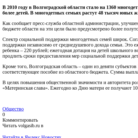
В 2010 году в Волгоградской области стало на 1360 многод
более детей. В многодетных семьях растут 48 тысяч юных ж
Как сообщает пресс-служба областной администрации, улучшен
бюджете области на эти цели было предусмотрено более полуто
Спектр социальной поддержки многодетных семей широк. Согл
поддержки независимо от среднедушевого дохода семьи. Это е
ребенка – 220 рублей; ежегодная дотация на детей школьного во
продлить сроки предоставления мер социальной поддержки детя
Кроме того, Волгоградская область – один из девяти субъект
соответствующее пособие из областного бюджета. Сумма выплат
В целях повышения общественной значимости и авторитета ро
«Материнская слава». Ежегодно ко Дню матери ее получают 10
Общество
0
Комментировать
Читать volgasib.ru в
Читайте в Яндекс Новостях