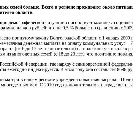
етных семей больше. Всего в регионе проживают около пятна
ителей области.
ию демографической ситуации способствует комплекс социальных
ра миллиардов рублей, что на 9,5 % больше по сравнению с 2009
асно принятому закону Волгоградской области с 1 января 2009
жемесячная денежная выплата на оплату коммунальных услуг – 7
зраста (от 6 до 17 лет включительно) на подготовку к школе в р
м из многодетных семей (с 18 до 23 лет), что позитивно повлия
ов Российской Федерации, где наряду с единовременной федерал
ы ежегодно индексируется. В этом году она составляет 8698 ру
ли матери в нашем регионе учреждена областная награда – Поче
 многодетных мам. С 2010 года дополнительно к награде выплачи