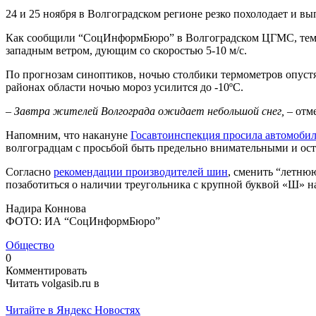
24 и 25 ноября в Волгоградском регионе резко похолодает и вып
Как сообщили “СоцИнформБюро” в Волгоградском ЦГМС, темпер
западным ветром, дующим со скоростью 5-10 м/с.
По прогнозам синоптиков, ночью столбики термометров опустят
районах области ночью мороз усилится до -10ºС.
–
Завтра жителей Волгограда ожидает небольшой снег,
– отм
Напомним, что накануне
Госавтоинспекция просила автомоби
волгоградцам с просьбой быть предельно внимательными и ост
Согласно
рекомендации производителей шин
, сменить “летню
позаботиться о наличии треугольника с крупной буквой «Ш» на
Надира Коннова
ФОТО: ИА “СоцИнформБюро”
Общество
0
Комментировать
Читать volgasib.ru в
Читайте в Яндекс Новостях