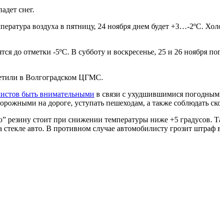
адет снег.
атура воздуха в пятницу, 24 ноября днем будет +3…-2ºС. Холо
ся до отметки -5ºС. В субботу и воскресенье, 25 и 26 ноября п
етили в Волгоградском ЦГМС.
листов быть внимательными
в связи с ухудшившимися погодными
орожными на дороге, уступать пешеходам, а также соблюдать с
ю” резину стоит при снижении температуры ниже +5 градусов. Т
 стекле авто. В противном случае автомобилисту грозит штраф в