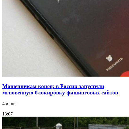
парке прошёл фестиваль „Арбузный переполох“
15:10
Волгоградские компании нарастили экспорт:
заключены контракты на 3,6 млн долларов
Все новости
Мошенникам конец: в России запустили
мгновенную блокировку фишинговых сайтов
4 июня
13:07