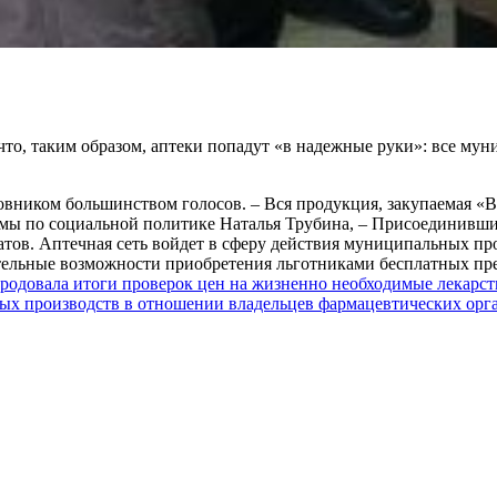
то, таким образом, аптеки попадут «в надежные руки»: все мун
овником большинством голосов. – Вся продукция, закупаемая «В
ы по социальной политике Наталья Трубина, – Присоединившие
ов. Аптечная сеть войдет в сферу действия муниципальных про
тельные возможности приобретения льготниками бесплатных пре
родовала итоги проверок цен на жизненно необходимые лекарств
ных производств в отношении владельцев фармацевтических орг