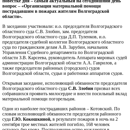
повестке дня – самый актуальный на сегодняшний день
вопрос – «Организация материальной помощи
пострадавшим в пожарах жителям Волгоградской
области».
В заседании участвовали: и.о. председателя Волгоградского
областного суда С.В. Злобин, зам. председателя
Волгоградского областного суда Д.П. Туленков, и.о.
председателя судебной коллегии Волгоградского областного
суда по гражданским делам А.В. Зарубин, начальник
Управления Судебного департамента по Волгоградской
области З.В. Карсеева, руководитель Аппарата мировых судей
администрации Волгоградской области А.А. Гаврилов, а
также председатели районных (городских) судов
Волгоградской области, судьи и работники аппаратов судов.
Открывая заседание, исполняющий обязанности председателя
Волгоградского областного суда
С.В. Злобин
призвал всех
собравшихся проявить милосердие и внести посильный вклад
материальной помощи погорельцам.
Один из наиболее пострадавших районов – Котовский. По
словам исполняющей обязанности председателя районного
суда
Г.Ю. Кокошкиной,
в результате пожаров в ночь на 2
сентября трое местных жителей погибло, 168 человек
осталось без крова. Пострадавшие остро нуждаются в