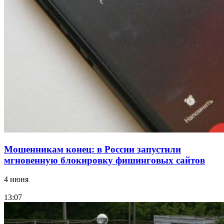
парке прошёл фестиваль „Арбузный переполох“
15:10
Волгоградские компании нарастили экспорт:
заключены контракты на 3,6 млн долларов
Все новости
Мошенникам конец: в России запустили
мгновенную блокировку фишинговых сайтов
4 июня
13:07