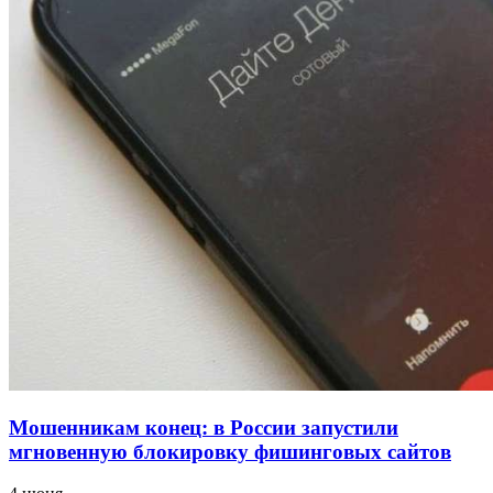
напала на незнакомую женщину с ножом
12:39
Сладкий праздник в Волгограде: в Центральном
парке прошёл фестиваль „Арбузный переполох“
15:10
Волгоградские компании нарастили экспорт:
заключены контракты на 3,6 млн долларов
Все новости
Мошенникам конец: в России запустили
мгновенную блокировку фишинговых сайтов