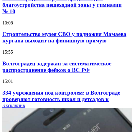
благоустройства пешеходной зоны у гимназии
№ 10
10:08
Строительство музея СВО у подножия Мамаева
кургана выходит на финишную прямую
15:55
Волгоградец задержан за систематическое
распространение фейков о ВС РФ
15:01
334 учреждения под контролем: в Волгограде
проверяют готовность школ и детсадов к
учебному году
Эксклюзив
13:47
Покушение на убийство в Волгограде: девушка