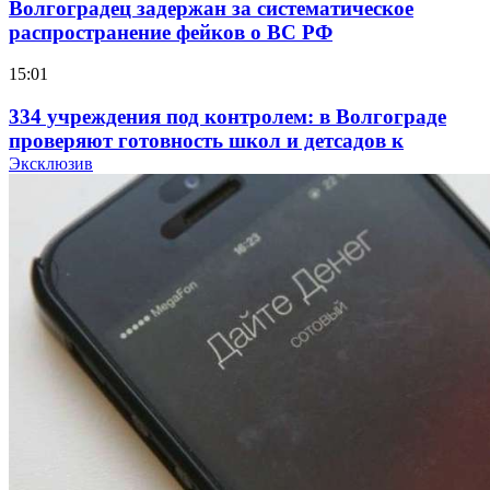
Волгоградец задержан за систематическое
распространение фейков о ВС РФ
15:01
334 учреждения под контролем: в Волгограде
проверяют готовность школ и детсадов к
учебному году
Эксклюзив
13:47
Покушение на убийство в Волгограде: девушка
напала на незнакомую женщину с ножом
12:39
Сладкий праздник в Волгограде: в Центральном
парке прошёл фестиваль „Арбузный переполох“
15:10
Волгоградские компании нарастили экспорт: