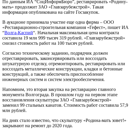
По данным ИА “СоцИнформБюро”, реставрировать «Родину-
мать» продолжит ЗАО «Главзарубежстрой». Такая
информация опубликована на сайте Госзакупок.
В аукционе принимала участие еще одна фирма – ООО
«Реставрационно-строительная компания «Гефест», пишет ИА
“
Волга-Каспий
“. Начальная максимальная цена контракта
составила 19 млн 999 тысяч 319 рублей. «Главзарубежстрой»
снизил стоимость работ на 100 тысяч рублей.
Согласно техническому заданию, подрядчик должен
отреставрировать, законсервировать или воссоздать
штукатурную отделку, отремонтировать, реставрировать или
воссоздать металлические конструкции, кладки и бетонные
конструкций, а также обеспечить приспособление
инженерных систем и систем электрообеспечения.
Напомним, это вторая закупка на реставрацию главного
монумента Волгограда. В прошлом году на первом этапе
восстановления скульптуры ЗАО «Главзарубежстрой»
заменил 99 стальных канатов. Стоимость работ составила 57,9
млн рублей.
На днях стало известно, что скульптуру «Родина-мать зовет!»
закрывают на ремонт до 2020 года.