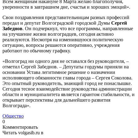
Всем женщинам накануне 8 Марта желаю благополучия,
уверенности в завтрашнем дне, счастья и хороших эмоций».
Свои поздравления представительницам разных профессий
передал и депутат Волгоградской городской Думы
Сергей
Забеднов
. Он подчеркнул, что все программы, направленные
на улучшение жизни волгоградцев, сегодня активно
реализуются. Несмотря на изменившуюся политическую
ситуацию, вопросы решаются оперативно, учреждения
работают по обычному графику.
«Волгоград ни одного дня не оставался без руководителя, –
отметил Сергей Забеднов. – Депутаты гордумы приняли на
основании Устава легитимное решение о назначении
исполняющего обязанности главы города – Сергея Соколова.
Это опытный руководитель, знающий город не понаслышке.
Сегодня тесное взаимодействие руководства администрации
области и муниципалитета является гарантом стабильности, и
открывает перспективы для дальнейшего развития
Волгограда».
Общество
0
Комментировать
Читать volgasib.ru в