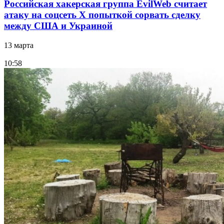
Российская хакерская группа EvilWeb считает
атаку на соцсеть Х попыткой сорвать сделку
между США и Украиной
13 марта
10:58