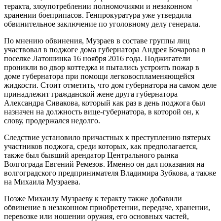
теракта, злоупотреблении полномочиями и незаконном
хранении боеприпасов. Генпрокуратура уже утвердила
обвинительное заключение по уголовному делу генерала.
По мнению обвинения, Музраев в составе группы лиц
участвовал в поджоге дома губернатора Андрея Бочарова в
поселке Латошинка 16 ноября 2016 года. Поджигатели
проникли во двор коттеджа и пытались устроить пожар в
доме губернатора при помощи легковоспламеняющейся
жидкости. Стоит отметить, что дом губернатора на самом деле
принадлежит гражданской жене друга губернатора
Александра Сивакова, который как раз в день поджога был
назначен на должность вице-губернатора, в которой он, к
слову, продержался недолго.
Следствие установило причастных к преступлению пятерых
участников поджога, среди которых, как предполагается,
также был бывший арендатор Центрального рынка
Волгограда Евгений Ремезов. Именно он дал показания на
волгоградского предпринимателя Владимира Зубкова, а также
на Михаила Музраева.
Позже Михаилу Музраеву к теракту также добавили
обвинение в незаконном приобретении, передаче, хранении,
перевозке или ношении оружия, его основных частей,