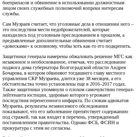
боеприпасов и обвинение в использовании должностным
лицом своих служебных полномочий вопреки интересам
службы.
Сам Музраев считает, что уголовные дела в отношении него –
это последствия мести недоброжелателей, которые
находились под уголовным преследованием в прошлом, а
предъявленные дополнительные обвинения считает
«довесками» к основному, чтобы хоть как-то его подкрепить.
Защитники генерала намерены обжаловать решение МГС как
незаконное и необоснованное, отмечая, что расследование
поджога дома губернатора Волгоградской области Андрея
Бочарова, в котором обвиняют тогдашнего главу местного
управления СКР Музраева, длится уже 38 месяцев, а его
обстоятельства точно установлены еще в 2016–2017 годах.
Также защитники упомянули о плохом самочувствии генерал-
лейтенанта юстиции, здоровью которого угрожают
последствия перенесенного инфаркта. По словам адвокатов
Музраева, результаты независимого обследования
показывают, что его заболевание препятствует содержанию
под стражей, так как входит в перечень, утвержденный
постановлением правительства. Однако ФСБ, ФСИН и
прокуратура с этим не согласны.