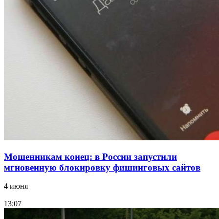
Сладкий праздник в Волгограде: в Центральном
парке прошёл фестиваль „Арбузный переполох“
15:10
Волгоградские компании нарастили экспорт:
заключены контракты на 3,6 млн долларов
Все новости
Мошенникам конец: в России запустили
мгновенную блокировку фишинговых сайтов
4 июня
13:07