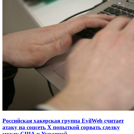
Российская хакерская группа EvilWeb считает
атаку на соцсеть Х попыткой сорвать сделку
между США и Украиной