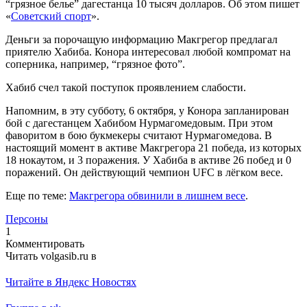
“грязное белье” дагестанца 10 тысяч долларов. Об этом пишет
«
Советский спорт
».
Деньги за порочащую информацию Макгрегор предлагал
приятелю Хабиба. Конора интересовал любой компромат на
соперника, например, “грязное фото”.
Хабиб счел такой поступок проявлением слабости.
Напомним, в эту субботу, 6 октября, у Конора запланирован
бой с дагестанцем Хабибом Нурмагомедовым. При этом
фаворитом в бою букмекеры считают Нурмагомедова. В
настоящий момент в активе Макгрегора 21 победа, из которых
18 нокаутом, и 3 поражения. У Хабиба в активе 26 побед и 0
поражений. Он действующий чемпион UFC в лёгком весе.
Еще по теме:
Макгрегора обвинили в лишнем весе
.
Персоны
1
Комментировать
Читать volgasib.ru в
Читайте в Яндекс Новостях