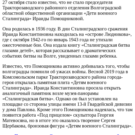
27 октября стало известно, что не стало председателя
Тракторозаводского районного отделения Волгоградской
областной общественной организации «Дети военного
Сталинграда» Ираиды Помощниковой.
Она родилась в 1936 году. В дни Сталинградского сражения
Ираида Константиновна находилась на «острове Людникова»,
где с октября 1942-го по январь 1943 года не утихали
ожесточенные бои. Она издала книгу «Сталинградская битва
глазами детей», которая рассказывает о драматических
событиях битвы на Волге, увиденных глазами ребенка.
Известно, что Помощникова активно добивалась того, чтобы
волгоградцы помнили об ужасах войны. Весной 2019 года в
Комсомольском парке Тракторозаводского района города-
героя открылась памятная плита «Детям военного
Сталинграда». Ираида Константиновна просила открыть
аналогичный памятник возле музея-панорамы
«Сталинградская битва». Однако он был установлен на
площадке со стороны улицы имени 13-й Гвардейской дивизии
у дома Павлова. Кроме этого Помощникова надеялась, что там
появится работа «Под прицелом» скульптора Георгия
Матевосяна, но в итоге это оказалось творение Сергея
Щербакова, бронзовая фигура «Детям военного Сталинграда».