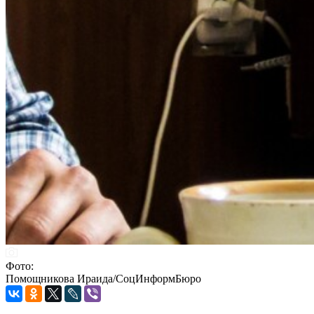
Фото:
Помощникова Ираида/СоцИнформБюро