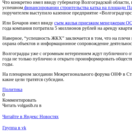
Что конкретно имел ввиду губернатор Волгоградской области,
успешном
финансировании строительства катка на площади П
поручителем выступило казенное предприятие «Волгоградгорс
Или Бочаров имел ввиду
съем жилья приезжим менеджерам О
года компания потратила 5 миллионов рублей на аренду кварти
Наверное, “успешность ЖКХ” заключается в том, что на плечи
охрана объектов и информационное сопровождение деятельност
Волгоградцы уже с огромным нетерпением ждут публичного отче
года не только публично и открыто проинформировать обществе
годы.
На пленарном заседании Межрегионального форума ОНФ в Став
какие цели тратятся субсидии.
Политика
0
Комментировать
Читать volgasib.ru в
Читайте в Яндекс Новостях
Группа в vk