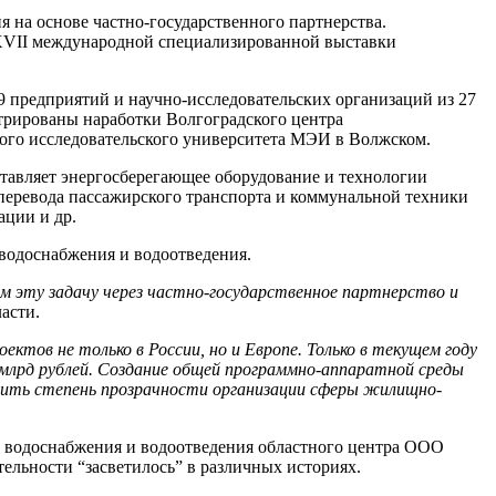
 на основе частно-государственного партнерства.
 XVII международной специализированной выставки
 предприятий и научно-исследовательских организаций из 27
стрированы наработки Волгоградского центра
го исследовательского университета МЭИ в Волжском.
ставляет энергосберегающее оборудование и технологии
перевода пассажирского транспорта и коммунальной техники
ации и др.
 водоснабжения и водоотведения.
эту задачу через частно-государственное партнерство и
ласти.
ктов не только в России, но и Европе. Только в текущем году
млрд рублей. Создание общей программно-аппаратной среды
сить степень прозрачности организации сферы жилищно-
о водоснабжения и водоотведения областного центра ООО
тельности “засветилось” в различных историях.