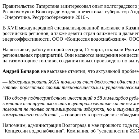
Правительство Татарстана заинтересовал опыт волгоградского 
Реализуемую в Волгограде модель презентовал губернатор Ан
«Энергетика. Ресурсосбережение-2016».
В XVII международной специализированной выставке в Казани
российских регионов, а также девяти стран ближнего и дальне
энергоэффективности, ООО «Концессия водоснабжения», ООО 
На выставке, работу которой сегодня, 15 марта, открыли
Руста
региональных предприятий. Они касаются внедрения концесси
на газомоторное топливо, создания новых производств по вы
Андрей Бочаров
на выставке отметил, что актуальной пробле
—
Модернизировать ЖКХ только за счет бюджета области и 
готовы поделиться своими технологическими и управленческим
“
По объему подтвержденных инвестиций в 58 миллиардов рублей
компания планирует вложить в централизованные системы хол
позволит не только оптимизировать издержки, но и визуализ
коммунального хозяйства
“, – говорится в пресс-релизе обладм
Напомним, администрация Волгограда в мае прошлого года по
“Концессии водоснабжения”. Компания, об “успешности в ЖКХ” 