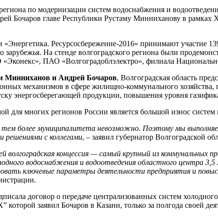
региона по модернизации систем водоснабжения и водоотведения
дрей Бочаров главе Республики Рустаму Минниханову в рамках
 «Энергетика. Ресурсосбережение-2016» принимают участие 139
го зарубежья. На стенде волгоградского региона были продемон
«Эконекс», ПАО «Волгоградоблэлектро», филиала Национально
м Минниханов и Андрей Бочаров
, Волгоградская область пред
онных механизмов в сфере жилищно-коммунального хозяйства, 
пуску энергосберегающей продукции, повышения уровня газифик
мой для многих регионов России является большой износ систем
тем более муниципалитета невозможно. Поэтому мы выполняем 
и решениями с коллегами
, – заявил губернатор Волгоградской об
 волгоградская концессия — самый крупный из коммунальных прое
одного водоснабжения и водоотведения областного центра 3,5 
ировать ключевые параметры деятельности предприятия и повы
инистрации.
дписала договор о передаче централизованных систем холодног
которой заявил Бочаров в Казани, только за полгода своей дея