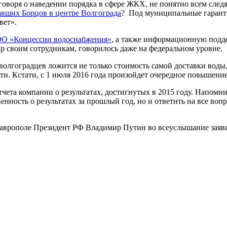
 говоря о наведении порядка в сфере ЖКХ, не понятно всем сле
авших Борцов в центре Волгограда
? Под муниципальные гарант
вет».
ОО «Концессии водоснабжения»
, а также информационную подд
р своим сотрудникам, говорилось даже на федеральном уровне.
 волгоградцев ложится не только стоимость самой доставки вод
и. Кстати, с 1 июля 2016 года произойдет очередное повышение
та компании о результатах, достигнутых в 2015 году. Напомним
нность о результатах за прошлый год, но и ответить на все воп
рополе Президент РФ Владимир Путин во всеуслышание заявил,