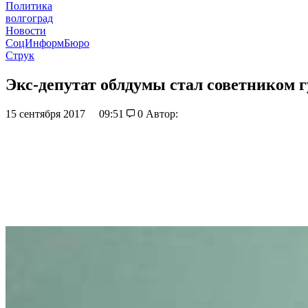
Политика
волгоград
Новости
СоцИнформБюро
Струк
Экс-депутат облдумы стал советником 
15 сентября 2017
09:51
0
Автор: