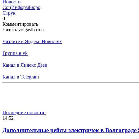
Новости
СоцИнформБюро
Струк
0
Комментировать
Читать volgasib.ru в
Читайте в Яндекс Новостях
Группа в vk
Канал в Яндекс Дзен
Канал в Telegram
Последние новости:
14:52
Дополнительные рейсы электричек в Волгограде 