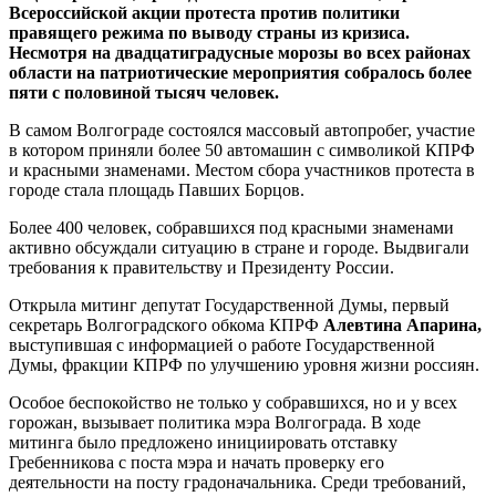
Всероссийской акции протеста против политики
правящего режима по выводу страны из кризиса.
Несмотря на двадцатиградусные морозы во всех районах
области на патриотические мероприятия собралось более
пяти с половиной тысяч человек.
В самом Волгограде состоялся массовый автопробег, участие
в котором приняли более 50 автомашин с символикой КПРФ
и красными знаменами. Местом сбора участников протеста в
городе стала площадь Павших Борцов.
Более 400 человек, собравшихся под красными знаменами
активно обсуждали ситуацию в стране и городе. Выдвигали
требования к правительству и Президенту России.
Открыла митинг депутат Государственной Думы, первый
секретарь Волгоградского обкома КПРФ
Алевтина Апарина,
выступившая с информацией о работе Государственной
Думы, фракции КПРФ по улучшению уровня жизни россиян.
Особое беспокойство не только у собравшихся, но и у всех
горожан, вызывает политика мэра Волгограда. В ходе
митинга было предложено инициировать отставку
Гребенникова с поста мэра и начать проверку его
деятельности на посту градоначальника. Среди требований,