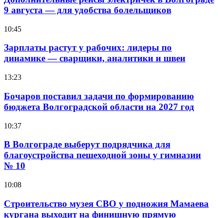
9 августа — для удобства болельщиков
10:45
Зарплаты растут у рабочих: лидеры по
динамике — сварщики, аналитики и швеи
13:23
Бочаров поставил задачи по формированию
бюджета Волгоградской области на 2027 год
10:37
В Волгограде выберут подрядчика для
благоустройства пешеходной зоны у гимназии
№ 10
10:08
Строительство музея СВО у подножия Мамаева
кургана выходит на финишную прямую